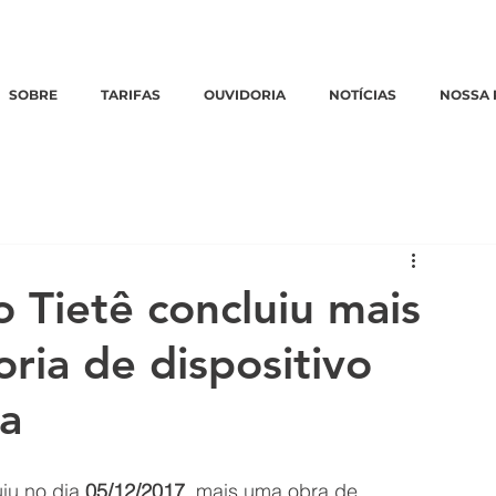
Emergências:
0800 770 3322
|
Ouvidoria:
clique aqui
SOBRE
TARIFAS
OUVIDORIA
NOTÍCIAS
NOSSA 
 Tietê concluiu mais
ria de dispositivo
ta
iu no dia 
05/12/2017
, mais uma obra de 