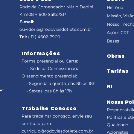
Rodovia Comendador Mário Dedini
História
Km108 + 600
Salto/SP
Missão, Visão
E-mail:
Nosso Trech
ouvidoria@rodoviasdotiete.com.br
Ações CRT
Tel:
( 11 ) 4602-7900
Bases
Informações
Obras
Forma presencial ou Carta:
- Sede da Concessionária
Tarifas
O atendimento presencial:
- Segunda à quinta, das 8h às 18h
RI
- Sextas, das 8h às 17h
Nossa Pol
Trabalhe Conosco
Responsabili
Para trabalhar conosco, envie seu
Política e Éti
currículo para:
Qualidade
curriculo@rodoviasdotiete.com.br
Acionistas