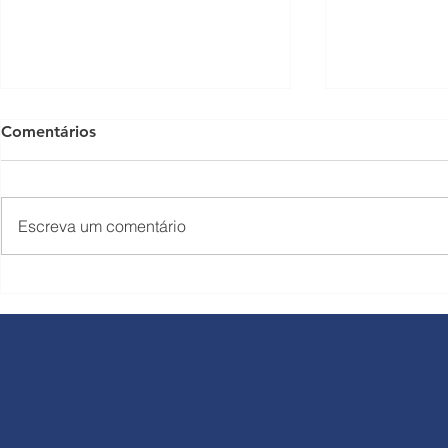
Comentários
Escreva um comentário
Rodovias do Tietê comunica
Corredor L
reajuste nas tarifas a partir
Rondon rec
de 1º de julho
de 449.064 
durante o f
Trabalho