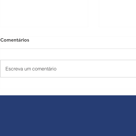
Comentários
Escreva um comentário
Rodovias do Tietê comunica
Corredor L
reajuste nas tarifas a partir
Rondon rec
de 1º de julho
de 449.064 
durante o f
Trabalho