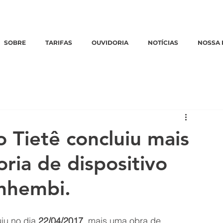
Emergências:
0800 770 3322
|
Ouvidoria:
clique aqui
SOBRE
TARIFAS
OUVIDORIA
NOTÍCIAS
NOSSA 
 Tietê concluiu mais
ria de dispositivo
nhembi.
iu no dia 
22/04/2017
, mais uma obra de 