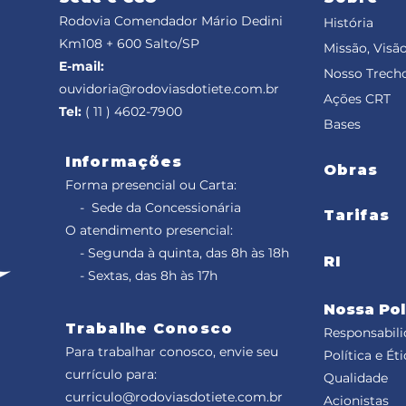
Rodovia Comendador Mário Dedini
História
Km108 + 600
Salto/SP
Missão, Visão
E-mail:
Nosso Trech
ouvidoria@rodoviasdotiete.com.br
Ações CRT
Tel:
( 11 ) 4602-7900
Bases
Informações
Obras
Forma presencial ou Carta:
- Sede da Concessionária
Tarifas
O atendimento presencial:
- Segunda à quinta, das 8h às 18h
RI
- Sextas, das 8h às 17h
Nossa Pol
Trabalhe Conosco
Responsabili
Para trabalhar conosco, envie seu
Política e Éti
currículo para:
Qualidade
curriculo@rodoviasdotiete.com.br
Acionistas