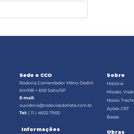
este Marechal
Rodovias do Tietê executa
ebe a passagem
obras de conservação e
veículos,
manutenção durante esta
eriado do Dia do
semana
Sede e CCO
Sobre
Rodovia Comendador Mário Dedini
História
Km108 + 600
Salto/SP
Missão, Visão
E-mail:
Nosso Trech
ouvidoria@rodoviasdotiete.com.br
Ações CRT
Tel:
( 11 ) 4602-7900
Bases
Informações
Obras