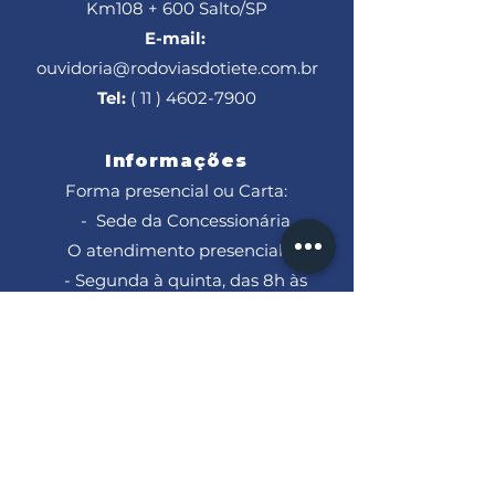
Km108 + 600
Salto/SP
E-mail:
ouvidoria@rodoviasdotiete.com.br
Tel:
( 11 ) 4602-7900
Informações
Forma presencial ou Carta:
- Sede da Concessionária
O atendimento presencial:
- Segunda à quinta, das 8h às
18h
- Sextas, das 8h às 17h
Trabalhe Conosco
Para trabalhar conosco, envie seu
currículo para: