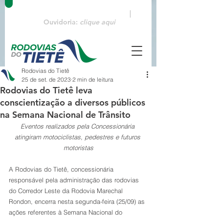
Emergências:
0800 770 3322
|
Ouvidoria:
clique aqui
Rodovias do Tietê
25 de set. de 2023
2 min de leitura
Rodovias do Tietê leva
conscientização a diversos públicos
na Semana Nacional de Trânsito
Eventos realizados pela Concessionária 
atingiram motociclistas, pedestres e futuros 
motoristas
A Rodovias do Tietê, concessionária 
responsável pela administração das rodovias 
do Corredor Leste da Rodovia Marechal 
Rondon, encerra nesta segunda-feira (25/09) as 
ações referentes à Semana Nacional do 