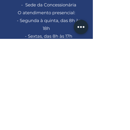
- Sede da Concessionária
O atendimento presencial:
- Segunda à quinta, das 8h às
18h
- Sextas, das 8h às 17h
Trabalhe Conosco
Para trabalhar conosco, envie seu
currículo para:
curriculo@rodoviasdotiete.com.br
Sobre
História
Missão, Visão e
Valores
Nosso Trecho