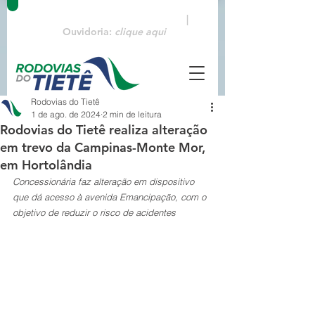
Emergências:
0800 770 3322
|
Ouvidoria:
clique aqui
Rodovias do Tietê
1 de ago. de 2024
2 min de leitura
Rodovias do Tietê realiza alteração
em trevo da Campinas-Monte Mor,
em Hortolândia
Concessionária faz alteração em dispositivo 
que dá acesso à avenida Emancipação, com o 
objetivo de reduzir o risco de acidentes