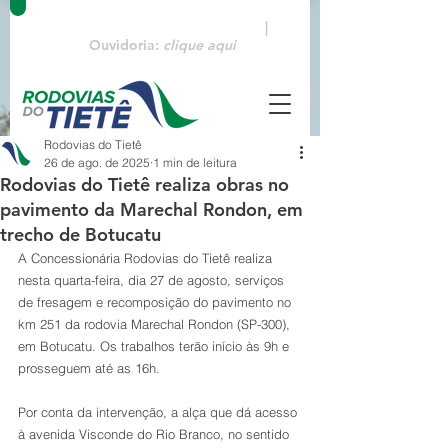
Emergências:
0800 770 3322
|
Ouvidoria:
clique aqui
Rodovias do Tietê
26 de ago. de 2025
1 min de leitura
Rodovias do Tietê realiza obras no
pavimento da Marechal Rondon, em
trecho de Botucatu
A Concessionária Rodovias do Tietê realiza 
nesta quarta-feira, dia 27 de agosto, serviços 
de fresagem e recomposição do pavimento no 
km 251 da rodovia Marechal Rondon (SP-300), 
em Botucatu. Os trabalhos terão início às 9h e 
prosseguem até as 16h.
Por conta da intervenção, a alça que dá acesso 
à avenida Visconde do Rio Branco, no sentido 