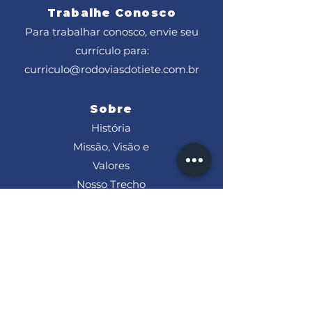
Trabalhe Conosco
Para trabalhar conosco, envie seu
currículo para:
curriculo@rodoviasdotiete.com.br
Sobre
História
Missão, Visão e
Valores
Nosso Trecho
Ações CRT
Bases
Obra
s
Tarifa