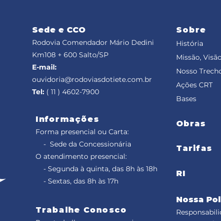
Sede e CCO
Sobre
Rodovia Comendador Mário Dedini
História
Km108 + 600
Salto/SP
Missão, Visão
E-mail:
Nosso Trech
ouvidoria@rodoviasdotiete.com.br
Ações CRT
Tel:
( 11 ) 4602-7900
Bases
Informações
Obras
Forma presencial ou Carta:
- Sede da Concessionária
Tarifas
O atendimento presencial:
- Segunda à quinta, das 8h às 18h
RI
- Sextas, das 8h às 17h
Nossa Pol
Trabalhe Conosco
Responsabili