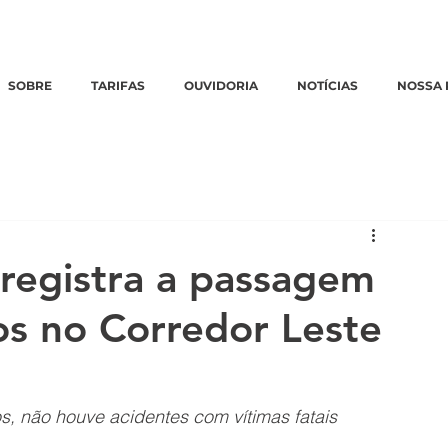
Emergências:
0800 770 3322
|
Ouvidoria:
clique aqui
SOBRE
TARIFAS
OUVIDORIA
NOTÍCIAS
NOSSA 
 registra a passagem
os no Corredor Leste
, não houve acidentes com vítimas fatais