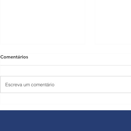
Comentários
Escreva um comentário
Rodovias do Tietê comunica
Corredor L
reajuste nas tarifas a partir
Rondon rec
de 1º de julho
de 449.064 
durante o f
Trabalho