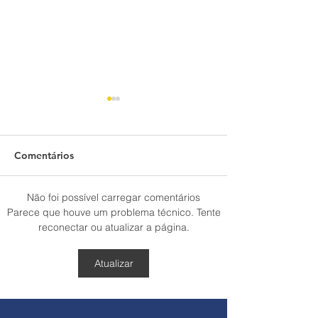
Comentários
Não foi possível carregar comentários
Corredor Leste Marechal
Rodovias do Tie
Parece que houve um problema técnico. Tente
reconectar ou atualizar a página.
Rondon recebe a
executa obras 
passagem de 449.064
conservação e
veículos, durante o
manutenção du
Atualizar
feriado do Dia do
esta semana
Trabalho