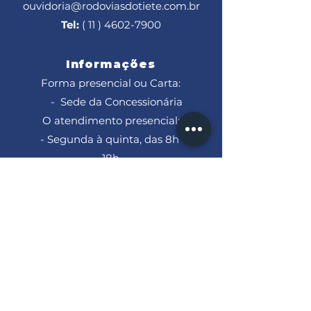
ouvidoria@rodoviasdotiete.com.br
Tel:
( 11 ) 4602-7900
Informações
Forma presencial ou Carta:
- Sede da Concessionária
O atendimento presencial:
- Segunda à quinta, das 8h às
18h
- Sextas, das 8h às 17h
Trabalhe Conosco
Para trabalhar conosco, envie seu
currículo para:
curriculo@rodoviasdotiete.com.br