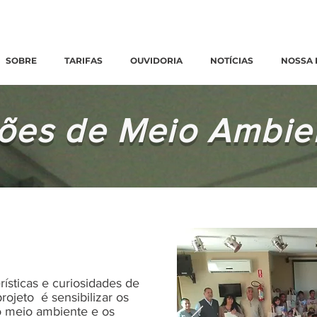
Emergências:
0800 770 3322
|
Ouvidoria:
clique aqui
SOBRE
TARIFAS
OUVIDORIA
NOTÍCIAS
NOSSA 
ões de Meio Ambie
ísticas e curiosidades de
rojeto é sensibilizar os
o meio ambiente e os