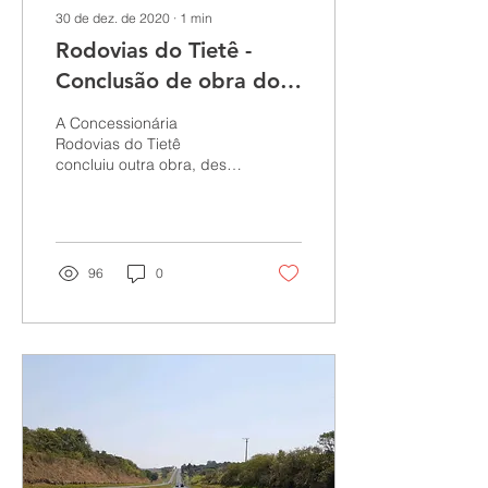
30 de dez. de 2020
∙
1
min
Rodovias do Tietê -
Conclusão de obra do
Dispositivo do Km
A Concessionária
005+00, SP-101
Rodovias do Tietê
concluiu outra obra, dessa
vez foi a implantação de
Dispositivo (Tipo 5) no Km
055+00, SP-101, no...
96
0