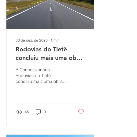
30 de dez. de 2020
∙
1
min
Rodovias do Tietê
concluiu mais uma obra
de recapeamento na SP
A Concessionária
300, entre o km
Rodovias do Tietê
concluiu mais uma obra
248+750 ao km
de recapeamento na SP-
268+100
300 - Rodovia Marechal
Rondon - LOTE 2, com
19,35 km de...
45
0