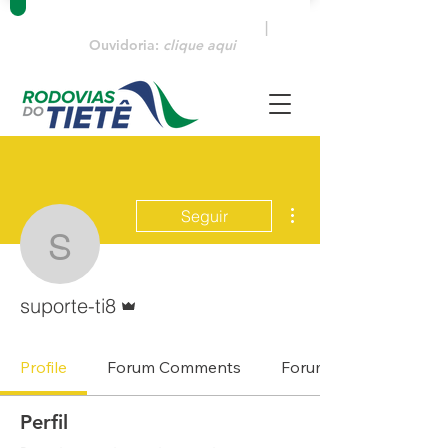
Emergências:
0800 770 3322
|
Ouvidoria:
clique aqui
Mais ações
Seguir
suporte-ti8
Administrador
suporte-ti8
Profile
Forum Comments
Forum Posts
Perfil