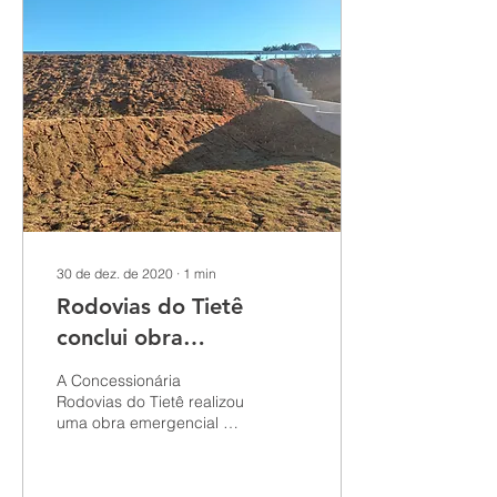
30 de dez. de 2020
∙
1
min
Rodovias do Tietê
conclui obra
Emergencial de
A Concessionária
Reconstituição de
Rodovias do Tietê realizou
uma obra emergencial de
Bueiro
reconstituição de Bueiro,
em decorrência das fortes
chuvas que...