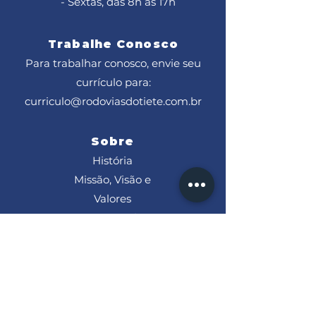
- Sextas, das 8h às 17h
Trabalhe Conosco
Para trabalhar conosco, envie seu
currículo para:
curriculo@rodoviasdotiete.com.br
Sobre
História
Missão, Visão e
Valores
Nosso Trecho
Ações CRT
Bases
Obra
s