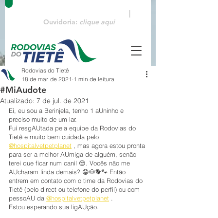
Emergências:
0800 770 3322
|
Ouvidoria:
clique aqui
Rodovias do Tietê
18 de mar. de 2021
1 min de leitura
#MiAudote
Atualizado:
7 de jul. de 2021
Ei, eu sou a Berinjela, tenho 1 aUninho e 
preciso muito de um lar.
Fui resgAUtada pela equipe da Rodovias do 
Tietê e muito bem cuidada pelo 
@hospitalvetpetplanet
 , mas agora estou pronta 
para ser a melhor AUmiga de alguém, senão 
terei que ficar num canil 😔. Vocês não me 
AUcharam linda demais? 😁🐶🐕🐾 Então 
entrem em contato com o time da Rodovias do 
Tietê (pelo direct ou telefone do perfil) ou com 
pessoAU da 
@hospitalvetpetplanet
 .
Estou esperando sua ligAUção.