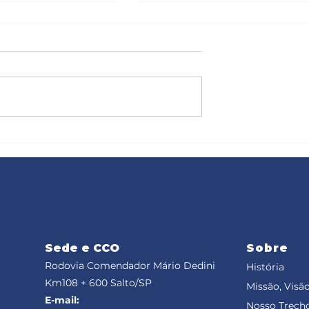
este Marechal
Rodovias do Tietê executa
ebe a passagem
obras de conservação e
veículos,
manutenção durante esta
eriado do Dia do
semana
Sede e CCO
Sobre
Rodovia Comendador Mário Dedini
História
Km108 + 600
Salto/SP
Missão, Visão
E-mail:
Nosso Trech