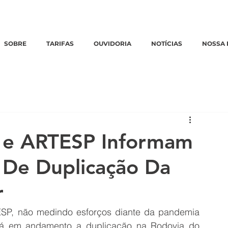
Emergências:
0800 770 3322
|
Ouvidoria:
clique aqui
SOBRE
TARIFAS
OUVIDORIA
NOTÍCIAS
NOSSA 
ê e ARTESP Informam
De Duplicação Da
r
SP, não medindo esforços diante da pandemia 
á em andamento a duplicação na Rodovia do 