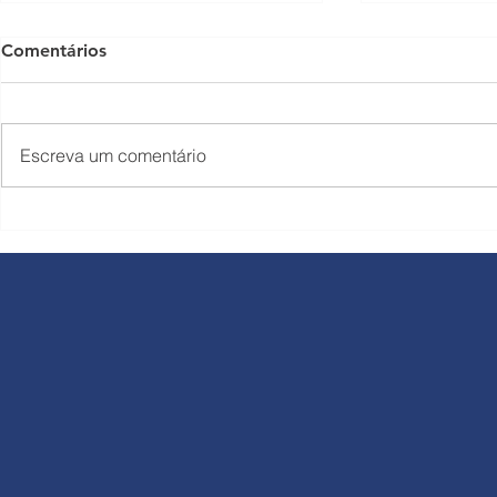
Comentários
Escreva um comentário
Rodovias do Tietê comunica
Corredor L
reajuste nas tarifas a partir
Rondon rec
de 1º de julho
de 449.064 
durante o f
Trabalho