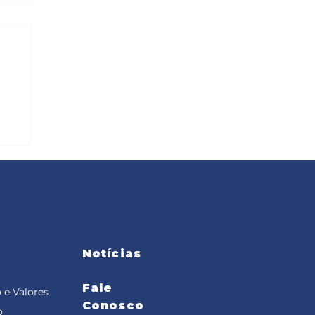
Notícias
Fale
 e Valores
Conosco
o