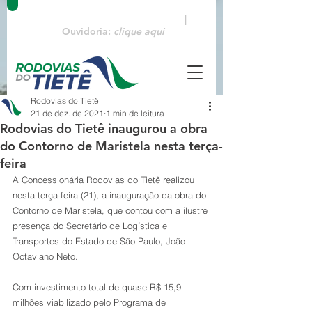
Emergências:
0800 770 3322
|
Ouvidoria:
clique aqui
Rodovias do Tietê
21 de dez. de 2021
1 min de leitura
Rodovias do Tietê inaugurou a obra
do Contorno de Maristela nesta terça-
feira
A Concessionária Rodovias do Tietê realizou 
nesta terça-feira (21), a inauguração da obra do 
Contorno de Maristela, que contou com a ilustre 
presença do Secretário de Logística e 
Transportes do Estado de São Paulo, João 
Octaviano Neto.
Com investimento total de quase R$ 15,9 
milhões viabilizado pelo Programa de 