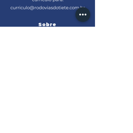
curriculo@rodoviasdotiete.com.br
Sobre
História
Missão, Visão e
Valores
Nosso Trecho
Ações CRT
Bases
Obra
s
Tarifa
s
RI