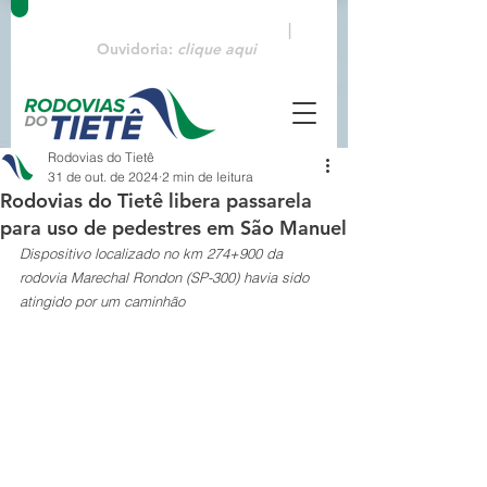
Emergências:
0800 770 3322
|
Ouvidoria:
clique aqui
Rodovias do Tietê
31 de out. de 2024
2 min de leitura
Rodovias do Tietê libera passarela
para uso de pedestres em São Manuel
Dispositivo localizado no km 274+900 da 
rodovia Marechal Rondon (SP-300) havia sido 
atingido por um caminhão