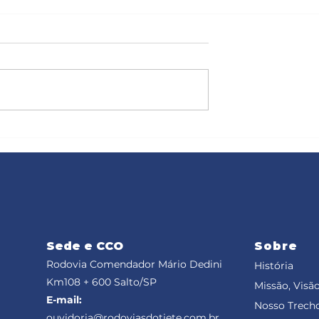
este Marechal
Rodovias do Tietê executa
ebe a passagem
obras de conservação e
veículos,
manutenção durante esta
eriado do Dia do
semana
Sede e CCO
Sobre
Rodovia Comendador Mário Dedini
História
Km108 + 600
Salto/SP
Missão, Visão
E-mail:
Nosso Trech
ouvidoria@rodoviasdotiete.com.br