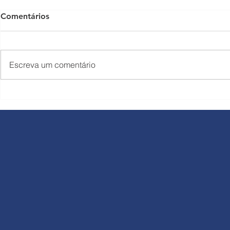
Comentários
Escreva um comentário
Rodovias do Tietê comunica
Corredor L
reajuste nas tarifas a partir
Rondon rec
de 1º de julho
de 449.064 
durante o f
Trabalho