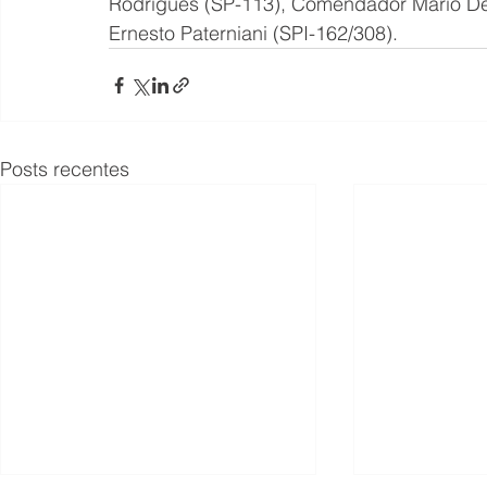
Rodrigues (SP-113), Comendador Mário Ded
Ernesto Paterniani (SPI-162/308).
Posts recentes