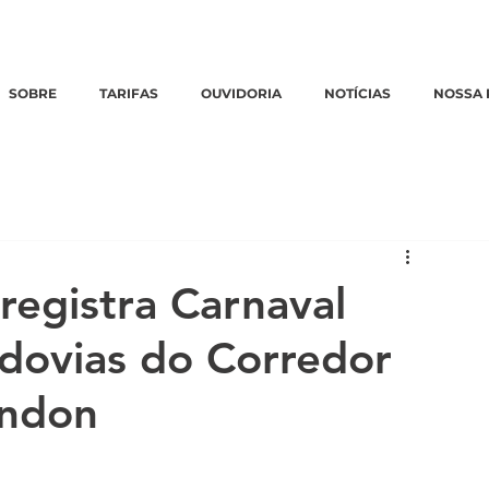
Emergências:
0800 770 3322
|
Ouvidoria:
clique aqui
SOBRE
TARIFAS
OUVIDORIA
NOTÍCIAS
NOSSA 
registra Carnaval
dovias do Corredor
ondon