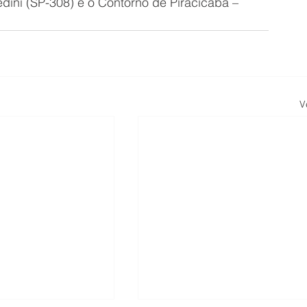
ini (SP-308) e o Contorno de Piracicaba – 
V